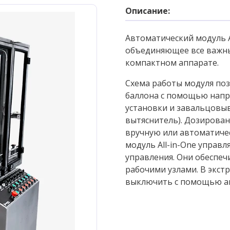
Описание:
Автоматический модуль Al
объединяющее все важны
компактном аппарате.
Схема работы модуля по
баллона с помощью напр
установки и завальцовыв
вытяснитель). Дозирова
вручную или автоматичес
модуль All-in-One управ
управления. Они обеспеч
рабочими узлами. В экс
выключить с помощью а